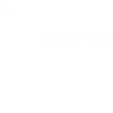
Zum
MENÜ
Inhalt
springen
pot-056_moin_photocr
Veröffentlicht
4. Februar 2023
bei
1500